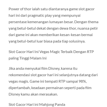
Power of thor ialah satu diantaranya game slot gacor
hari ini dari pragmatic play yang mempunyai
persentase kemenangan lumayan besar. Dengan thema
yang betul-betul dekat dengan dewa thor, nuansa petir
dari game ini akan memberikan kesan-kesan bermai
yang betul-betul luar biasa pada tiap solusinya.
Slot Gacor Hari Ini Vegas Magic Terbaik Dengan RTP
paling Tinggi Malam Ini
Jika anda menyukai film Disney, karena itu
rekomendasi slot gacor hari ini selanjutnya datang dari
vegas magis. Game ini tempati RTP sampai 98%,
dipertambah, keadaan permainan seperti pada film
Disney kamu akan merasakan.
Slot Gacor Hari ini Mahjong Panda