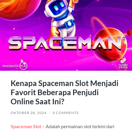
Kenapa Spaceman Slot Menjadi
Favorit Beberapa Penjudi
Online Saat Ini?
OKTOBER 28, 2024
/
0 COMMENTS
Spaceman Slot
– Adalah permainan slot terkini dari